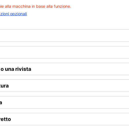
ale alla macchina in base alla funzione.
zioni opzionali
o una rivista
tura
a
retto