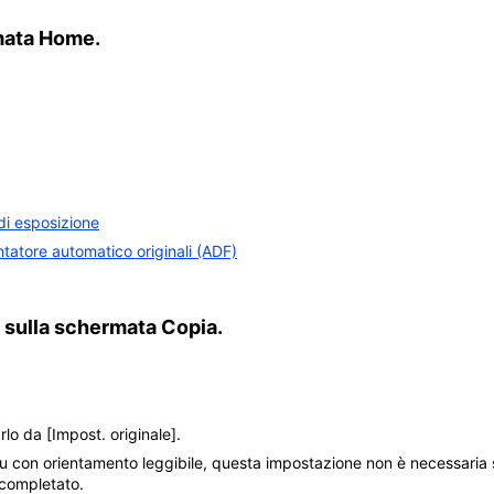
mata Home.
di esposizione
ntatore automatico originali (ADF)
sulla schermata Copia.
arlo da
[Impost. originale]
.
n su con orientamento leggibile, questa impostazione non è necessaria
è completato.