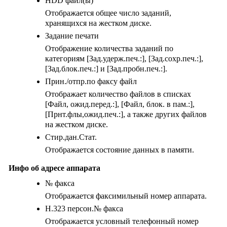
HDD файл(ы)
Отображается общее число заданий,
хранящихся на жестком диске.
Задание печати
Отображение количества заданий по
категориям
[Зад.удерж.печ.:]
,
[Зад.сохр.печ.:]
,
[Зад.блок.печ.:]
и
[Зад.пробн.печ.:]
.
Прин./отпр.по факсу файл
Отображает количество файлов в списках
[Файл, ожид.перед.:]
,
[Файл, блок. в пам.:]
,
[Прнт.флы,ожид.печ.:]
, а также других файлов
на жестком диске.
Стир.дан.Стат.
Отображается состояние данных в памяти.
Инфо об адресе аппарата
№ факса
Отображается факсимильный номер аппарата.
H.323 персон.№ факса
Отображается условный телефонный номер