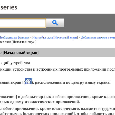
Необходимые функции
>
Настройка окна [Начальный экран]
>
Добавление значков в окн
в в окно [Начальный экран]
о [Начальный экран]
кций устройства.
нкций устройства и встроенных программных приложений после
ьный экран]
(
), расположенный по центру внизу экрана.
ложения]
и добавьте ярлык любого приложения, кроме класс
ярлык одному из классических приложений.
любого приложения, кроме классического, нажмите и удерж
вайте значок
[классических приложений]
, чтобы добавить яр