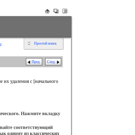
Простой поиск
о
Пред.
След.
 их удаления с [начального
ического. Нажмите вкладку
ивайте соответствующий
лык одному из классических