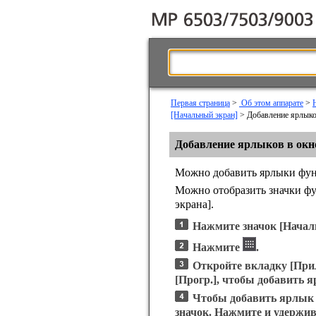
Первая страница
>
Об этом аппарате
>
[Начальный экран]
> Добавление ярлыко
Добавление ярлыков в окн
Можно добавить ярлыки фун
Можно отобразить значки фу
экрана].
Нажмите значок
[Начал
Нажмите
.
Откройте вкладку
[При
[Прогр.]
, чтобы добавить 
Чтобы добавить ярлык 
значок. Нажмите и удержи