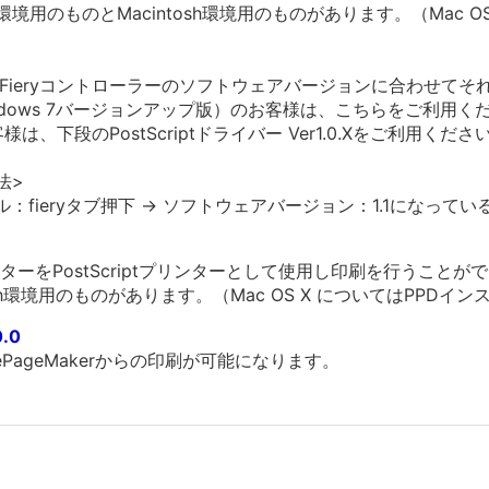
環境用のものとMacintosh環境用のものがあります。（Mac O
使用のFieryコントローラーのソフトウェアバージョンに合わせて
indows 7バージョンアップ版）のお客様は、こちらをご利用く
、下段のPostScriptドライバー Ver1.0.Xをご利用くださ
法>
操作パネル：fieryタブ押下 -> ソフトウェアバージョン：1.1にな
ーをPostScriptプリンターとして使用し印刷を行うことが
tosh環境用のものがあります。（Mac OS X についてはPPD
0.0
ePageMakerからの印刷が可能になります。