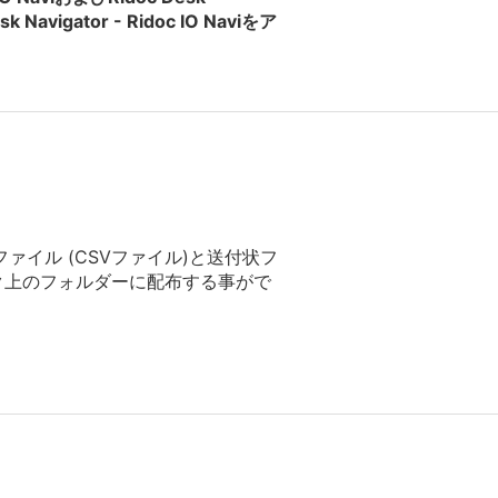
avigator - Ridoc IO Naviをア
ァイル (CSVファイル)と送付状フ
ク上のフォルダーに配布する事がで