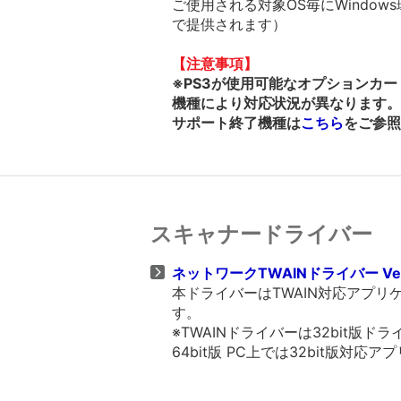
ご使用される対象OS毎にWindows
で提供されます）
【注意事項】
※PS3が使用可能なオプションカ
機種により対応状況が異なります。
サポート終了機種は
こちら
をご参照
スキャナードライバー
ネットワークTWAINドライバー Ver
本ドライバーはTWAIN対応アプ
す。
※TWAINドライバーは32bit
64bit版 PC上では32bit版対