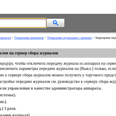
пасности
>
Управление аппаратом
>
Управление журналами с аппарата
> Запрещение пер
алов на сервер сбора журналов
едуру, чтобы отключить передачу журнала из аппарата на серве
ереключить параметры передачи журналов на
[Выкл.]
только, есл
о сервере сбора журналов можно получить у торгового предст
стройке передачи журналов см. руководство к серверу сбора жу
нели управления в качестве администратора аппарата.
истемы]
.
н.]
.
.]
3 раза.
редачи журнала]
.