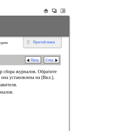
Простой поиск
едачи
Пред.
След.
р сбора журналов. Обратите
и она установлена на
[Вкл.]
.
авителя.
рналов.