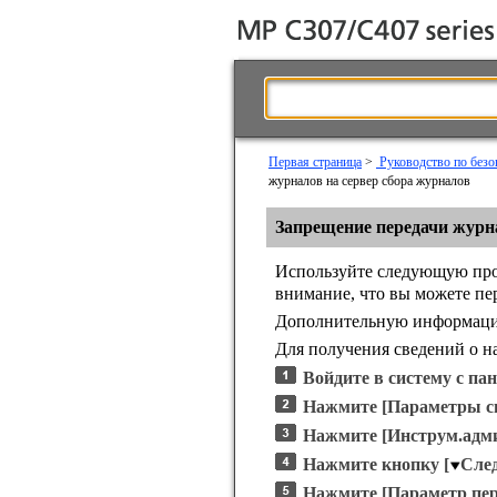
Первая страница
>
Руководство по безо
журналов на сервер сбора журналов
Запрещение передачи журн
Используйте следующую проц
внимание, что вы можете п
Дополнительную информацию 
Для получения сведений о на
Войдите в систему с па
Нажмите
[Параметры с
Нажмите
[Инструм.адми
Нажмите кнопку
[
След
Нажмите
[Параметр пе