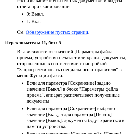
Распознавание почти пустых документов и выдача
отчета при сканировании
0: Выкл.
1: Вкл.
См.
Обнаружение пустых страниц
.
Переключатель: 11, бит: 5
В зависимости от значений [Параметры файла
приема] устройство печатает или хранит документы,
отправленные в соответствии с настройкой
"Запрограммировать специального отправителя" в
меню Функции факса.
Если для параметра
[Сохранение]
задано
значение
[Выкл.]
в блоке "Параметры файла
приема", аппарат распечатывает полученные
документы.
Если для параметра
[Сохранение]
выбрано
значение
[Вкл.]
, а для параметра
[Печать]
—
значение
[Выкл.]
, документы будут храниться в
памяти устройства.
Если для параметров
[Сохранение]
и
[Печать]