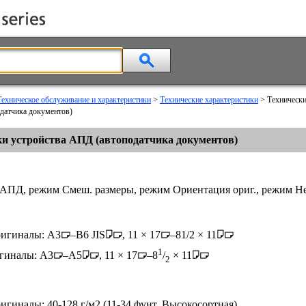
Техническое обслуживание и характеристики
>
Технические характеристики
> Техническ
одатчика документов)
ки устройства АПД (автоподатчика документов)
АПД, режим Смеш. размеры, режим Ориентация ориг., режим Не
ригиналы: A3
–B6 JIS
, 11 × 17
–81/2 × 11
1
гиналы: A3
–A5
, 11 × 17
–8
/
× 11
2
гиналы: 40-128 г/м2 (11-34 фунт. Высокосортная)