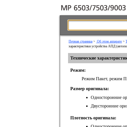
Первая страница
>
Об этом аппарате
>
характеристики устройства АПД (автоп
Технические характеристи
Режим:
Режим Пакет, режим П
Размер оригинала:
Односторонние о
Двусторонние ори
Плотность оригинала:
Односторонние ори