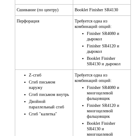
Сшивание (по центру)
Booklet Finisher SR4130
Перфорация
Требуется одна из
комбинаций опций:
Finisher SR4080 и
дырокол
Finisher SR4120 и
дырокол
Booklet Finisher
SR4130 и дырокол
Z-сгиб
Требуется одна из
комбинаций опций:
Сгиб письмом
наружу
Finisher SR4080 и
многоцелевой
Сгиб письмом внутрь
фальцовщик
Двойной
Finisher SR4120 и
параллельный сгиб
многоцелевой
Сгиб "калитка"
фальцовщик
Booklet Finisher
SR4130 и
многоцелевой