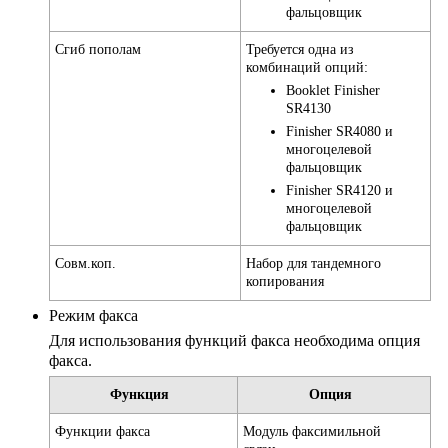
фальцовщик
Сгиб пополам
Требуется одна из
комбинаций опций:
Booklet Finisher
SR4130
Finisher SR4080 и
многоцелевой
фальцовщик
Finisher SR4120 и
многоцелевой
фальцовщик
Совм.коп.
Набор для тандемного
копирования
Режим факса
Для использования функций факса необходима опция
факса.
Функция
Опция
Функции факса
Модуль факсимильной