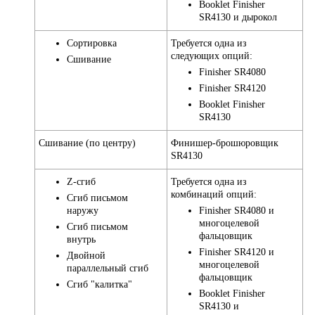
Booklet Finisher
SR4130 и дырокол
Сортировка
Требуется одна из
следующих опций:
Сшивание
Finisher SR4080
Finisher SR4120
Booklet Finisher
SR4130
Сшивание (по центру)
Финишер-брошюровщик
SR4130
Z-сгиб
Требуется одна из
комбинаций опций:
Сгиб письмом
наружу
Finisher SR4080 и
многоцелевой
Сгиб письмом
фальцовщик
внутрь
Finisher SR4120 и
Двойной
многоцелевой
параллельный сгиб
фальцовщик
Сгиб "калитка"
Booklet Finisher
SR4130 и