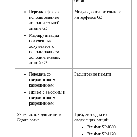
связи
Передача факса с
Модуль дополнительного
использованием
интерфейса G3
дополнительной
линии G3
Маршрутизация
полученных
документов с
использованием
дополнительных
линий G3
Передача со
Расширение памяти
сверхвысоким
разрешением
Прием с высоким и
сверхвысоким
разрешением
Укаж. лоток для линий/
Требуется одна из
Сдвиг лотка
следующих опций:
Finisher SR4080
Finisher SR4120