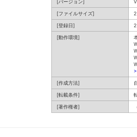
[バージョン]
V
[ファイルサイズ]
2
[登録日]
2
[動作環境]
W
W
W
W
[作成方法]
[転載条件]
[著作権者]