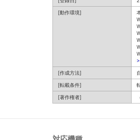
[登録日]
2
[動作環境]
W
W
W
W
W
W
[作成方法]
[転載条件]
[著作権者]
対応機種