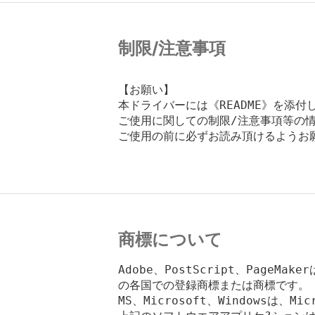
制限/注意事項
【お願い】

本ドライバーには《README》を添付
ご使用に関しての制限/注意事項等の情
ご使用の前に必ずお読み頂けるようお願
商標について
Adobe、PostScript、PageMake
の各国での登録商標または商標です。

MS、Microsoft、Windowsは、Mic