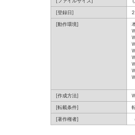
[ファイルサイズ]
1
[登録日]
2
[動作環境]
W
W
W
W
W
W
W
W
[作成方法]
[転載条件]
[著作権者]