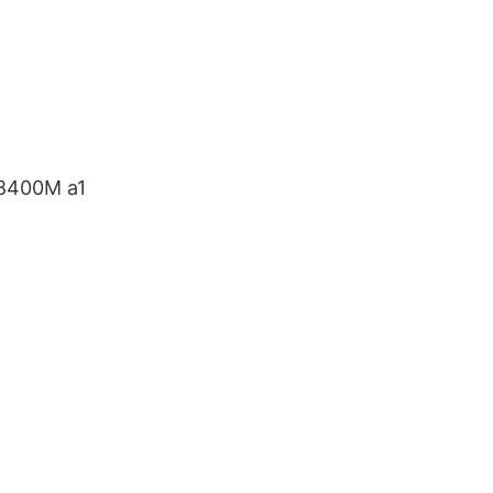
8400M a1
4