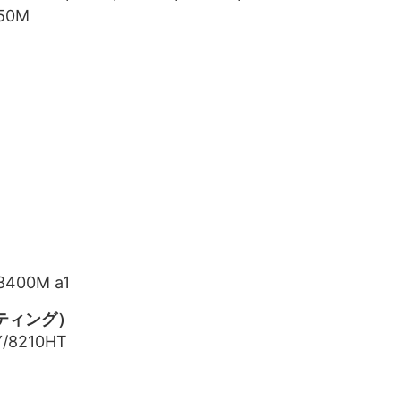
750M
8400M a1
ンティング）
Y/8210HT