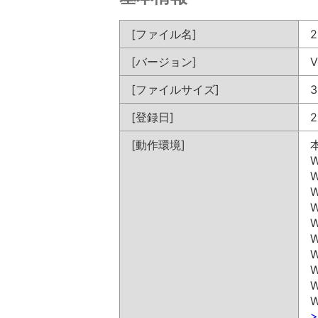
[ファイル名]
2
[バージョン]
V
[ファイルサイズ]
3
[登録日]
2
[動作環境]
W
W
W
W
W
W
W
W
W
W