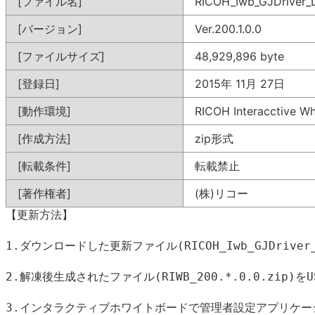
[ファイル名]
RICOH_Iwb_GJDriver_
[バージョン]
Ver.200.1.0.0
[ファイルサイズ]
48,929,896 byte
[登録日]
2015年 11月 27日
[動作環境]
RICOH Interacctive W
[作成方法]
zip形式
[転載条件]
転載禁止
[著作権者]
(株)リコー
【更新方法】
1.ダウンロードした更新ファイル(RICOH_Iwb_GJDriver
2.解凍後生成されたファイル(RIWB_200.*.0.0.zip)を
3.インタラクティブホワイトボードで管理者設定アプリケ