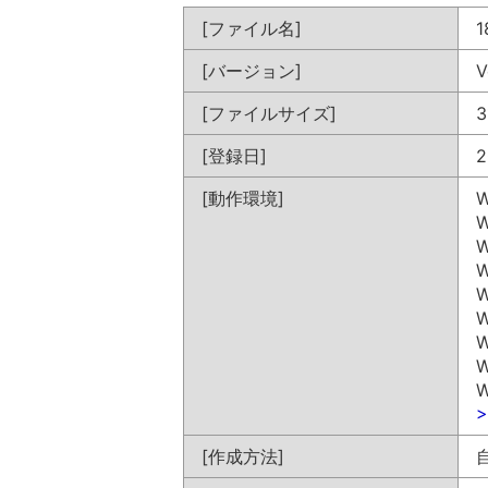
[ファイル名]
1
[バージョン]
V
[ファイルサイズ]
3
[登録日]
2
[動作環境]
W
W
W
W
W
W
W
W
W
[作成方法]