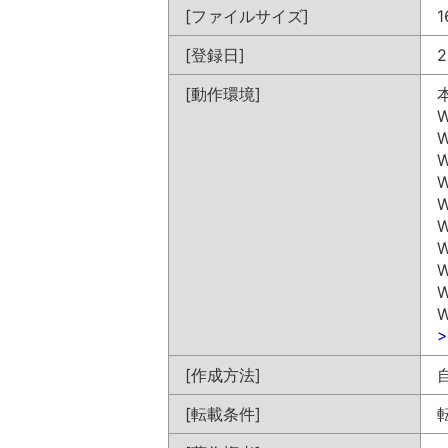
[ファイルサイズ]
1
[登録日]
2
[動作環境]
W
W
W
W
W
W
W
W
W
W
[作成方法]
[転載条件]