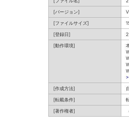
[ファイル名]
2
[バージョン]
V
[ファイルサイズ]
1
[登録日]
2
[動作環境]
W
W
W
W
[作成方法]
[転載条件]
[著作権者]