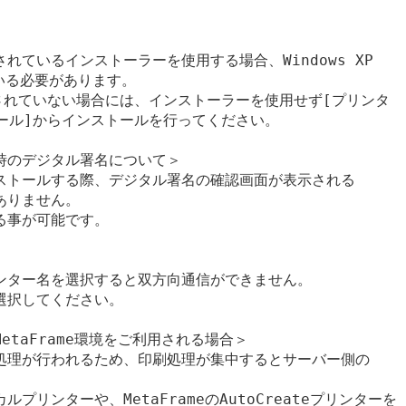
ているインストーラーを使用する場合、Windows XP

いる必要があります。

適用されていない場合には、インストーラーを使用せず[プリンタ

ール]からインストールを行ってください。

のデジタル署名について＞

ストールする際、デジタル署名の確認画面が表示される

りません。

事が可能です。

ンター名を選択すると双方向通信ができません。

択してください。

、MetaFrame環境をご利用される場合＞

処理が行われるため、印刷処理が集中するとサーバー側の

リンターや、MetaFrameのAutoCreateプリンターを
