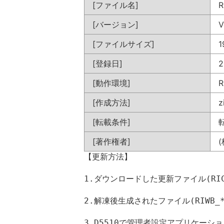
[ファイル名]
R
[バージョン]
V
[ファイルサイズ]
1
[登録日]
2
[動作環境]
R
[作成方法]
z
[転載条件]
[著作権者]
【更新方法】
1.ダウンロードした更新ファイル(RICO
2.解凍後生成されたファイル(RIWB_*
3.D5510で管理者設定アプリケー