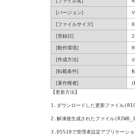
[ファイル名]
R
[バージョン]
V
[ファイルサイズ]
6
[登録日]
2
[動作環境]
R
[作成方法]
z
[転載条件]
[著作権者]
【更新方法】
1.ダウンロードした更新ファイル(RICO
2.解凍後生成されたファイル(RIWB_1
3.D5510で管理者設定アプリケー