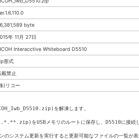
ICOH_Iwb_D5510.zip
er.1.6.110.0
6,381,589 byte
015年 11月 27日
ICOH Interacctive Whiteboard D5510
ip形式
転載禁止
(株)リコー
H_Iwb_D5510.zip)を解凍します。
.*.**.zip)をUSBメモリのルートに保存し、D5510に接
ションのシステム更新を実行すると更新可能なファイルの一覧が