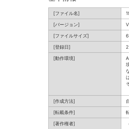
[ファイル名]
1
[バージョン]
V
[ファイルサイズ]
6
[登録日]
2
[動作環境]
[作成方法]
[転載条件]
[著作権者]