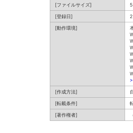
[ファイルサイズ]
5
[登録日]
2
[動作環境]
W
W
W
W
W
W
W
[作成方法]
[転載条件]
[著作権者]