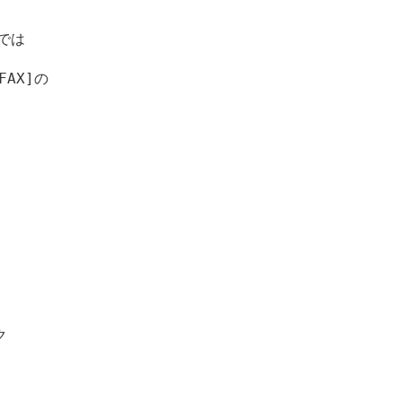
は

X]の


