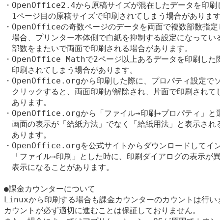
・OpenOffice2.4から原稿サイズが混在したデータを印刷
　1ページ目の原稿サイズで印刷されてしまう場合があります。
・OpenOfficeの奇数ページのデータを両面で複数部数指定
　場合、プリンター本体側で白紙を抑制する設定になっている
　部数をまたいで両面で印刷される場合があります。 

・OpenOffice Mathで2ページ以上あるデータを印刷した
　印刷されてしまう場合があります。 

・OpenOffice.orgから印刷した際に、プロパティ設定で
　クリックすると、両面印刷が解除され、片面で印刷されてし
　あります。 

・OpenOffice.orgから「ファイル→印刷→プロパティ」と
　画面の表示が「給紙方法」でなく「給紙用法」と表示される
　あります。 

・OpenOffice.orgを公式サイトからダウンロードしてイ
　「ファイル→印刷」とした時に、印刷ダイアログの表示が異
　表示になることがあります。 

●課金カウンターについて 

Linuxから印刷する場合も課金カウンターのカウントは行いま
カウントが必ず適切に進むことは保証しておりません。
