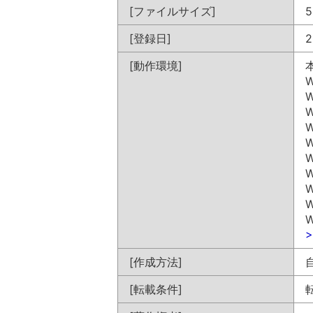
[ファイルサイズ]
5
[登録日]
2
[動作環境]
W
W
W
W
W
W
W
W
W
W
[作成方法]
[転載条件]