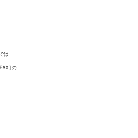
は

X]の
