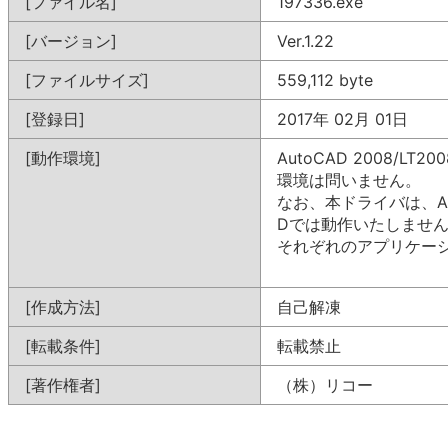
[ファイル名]
197336.exe
[バージョン]
Ver.1.22
[ファイルサイズ]
559,112 byte
[登録日]
2017年 02月 01日
[動作環境]
AutoCAD 2008/L
環境は問いません。
なお、本ドライバは、AutoC
Dでは動作いたしませ
それぞれのアプリケーシ
[作成方法]
自己解凍
[転載条件]
転載禁止
[著作権者]
（株）リコー