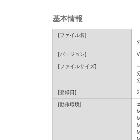
基本情報
[ファイル名]
一
分
[バージョン]
V
[ファイルサイズ]
一
分
分
[登録日]
2
[動作環境]
M
M
M
M
M