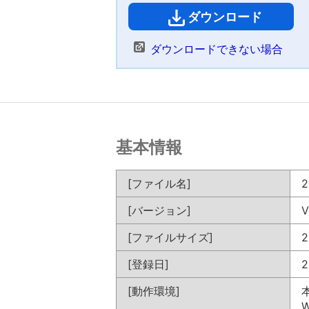
ダウンロード
（
ダウンロードできない場合
基本情報
[ファイル名]
2
[バージョン]
V
[ファイルサイズ]
2
[登録日]
2
[動作環境]
W