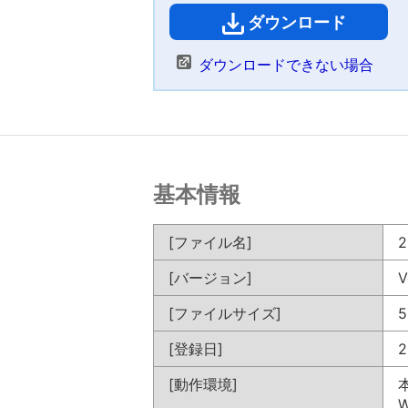
ダウンロード
（
ダウンロードできない場合
基本情報
[ファイル名]
2
[バージョン]
V
[ファイルサイズ]
5
[登録日]
2
[動作環境]
W