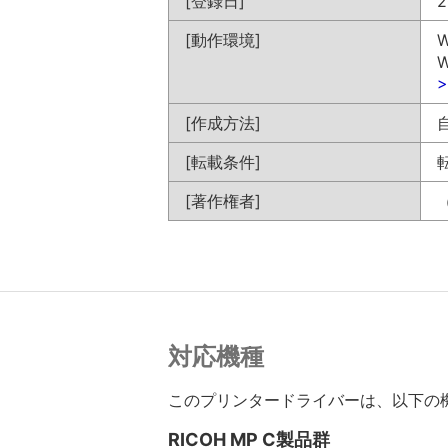
[登録日]
2
[動作環境]
W
W
[作成方法]
[転載条件]
[著作権者]
対応機種
このプリンタードライバーは、以下の
RICOH MP C製品群