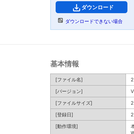
ダウンロード
（
ダウンロードできない場合
基本情報
[ファイル名]
2
[バージョン]
V
[ファイルサイズ]
2
[登録日]
2
[動作環境]
W