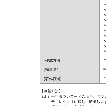
M
M
M
M
M
M
M
M
M
M
[作成方法]
[転載条件]
[著作権者]
E
【更新方法】

（１）一括ダウンロードの場合、ダウン
　　　ディレクトリに移し、解凍します