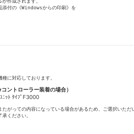
が作成されます。

付の《Windowsからの印刷》を

機種に対応しております。
Fieryコントローラー装着の場合）
ﾕﾆｯﾄ ﾀｲﾌﾟF3000
またがっての内容になっている場合があるため、ご選択いただ
了承ください。