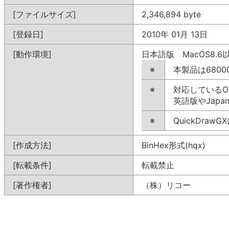
[ファイルサイズ]
2,346,894 byte
[登録日]
2010年 01月 13日
[動作環境]
日本語版 MacOS8.6以
※
本製品は6800
※
対応しているO
英語版やJapan
※
QuickDra
[作成方法]
BinHex形式(hqx)
[転載条件]
転載禁止
[著作権者]
（株）リコー