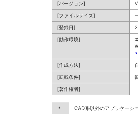
[バージョン]
V
[ファイルサイズ]
一
[登録日]
2
[動作環境]
W
[作成方法]
[転載条件]
[著作権者]
＊
CAD系以外のアプリケーシ