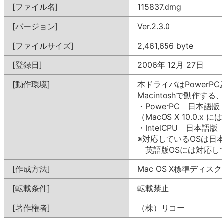
[ファイル名]
115837.dmg
[バージョン]
Ver.2.3.0
[ファイルサイズ]
2,461,656 byte
[登録日]
2006年 12月 27日
[動作環境]
本ドライバはPowerPC
Macintoshで動作
・PowerPC 日本語版 M
（MacOS X 10.0.
・IntelCPU 日本語版 M
※対応しているOSは日本
英語版OSには対応し
[作成方法]
Mac OS X標準ディス
[転載条件]
転載禁止
[著作権者]
（株）リコー