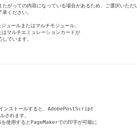
またがっての内容になっている場合があるため、ご選択いただ
了承ください。
モジュールまたはマルチモジュール、

たはマルチエミュレーションカードが

しています。

トールすると、AdobePostScript

ールされます。

を使用するとPageMakerでの印字が可能に
