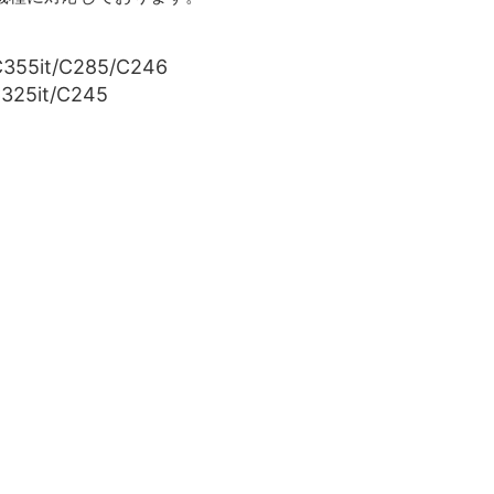
C355it/C285/C246
C325it/C245