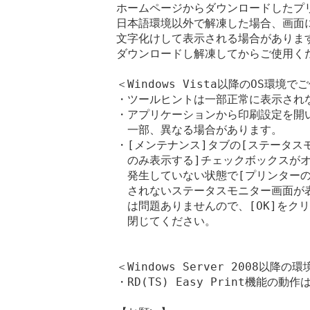
ホームページからダウンロードしたプリ
日本語環境以外で解凍した場合、画面に
文字化けして表示される場合があります
ダウンロードし解凍してからご使用くだ
＜Windows Vista以降のOS環境
・ツールヒントは一部正常に表示されな
・アプリケーションから印刷設定を開い
　一部、異なる場合があります。

・[メンテナンス]タブの[ステータス
　のみ表示する]チェックボックスがオ
　発生していない状態で[プリンターの
　されないステータスモニター画面が表
　は問題ありませんので、[OK]をク
　閉じてください。

＜Windows Server 2008以
・RD(TS) Easy Print機能の動