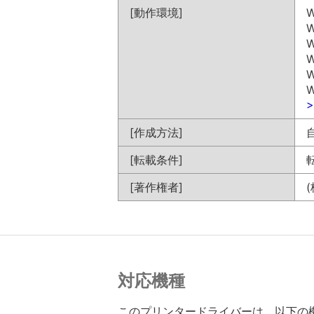
[動作環境]
W
W
W
W
W
W
[作成方法]
[転載条件]
[著作権者]
対応機種
このプリンタードライバーは、以下の