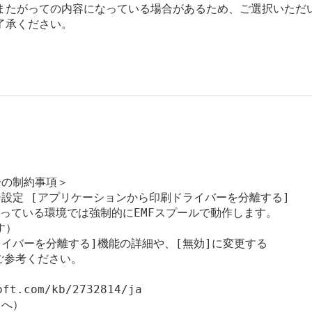
またがっての内容になっている場合があるため、ご選択いただ
了承ください。
合の制約事項＞

シー設定 [アプリケーションから印刷ドライバーを分離する]

なっている環境では強制的にEMFスプールで動作します。

）

イバーを分離する]機能の詳細や、[無効]に変更する

ご参考ください。

t.com/kb/2732814/ja

へ）
