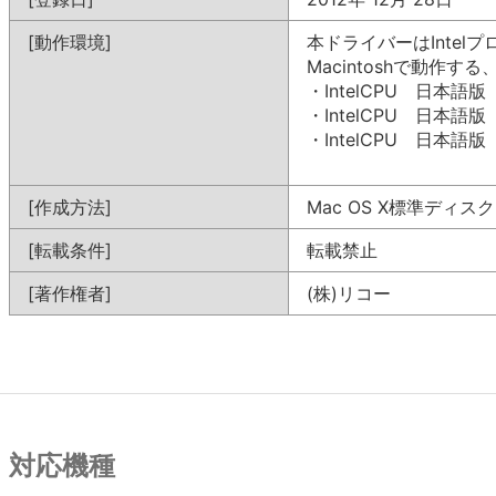
[動作環境]
本ドライバーはIntel
Macintoshで動作
・IntelCPU 日本語版 M
・IntelCPU 日本語版 M
・IntelCPU 日本語版 M
[作成方法]
Mac OS X標準ディス
[転載条件]
転載禁止
[著作権者]
(株)リコー
対応機種