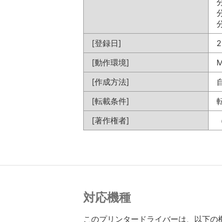
分
分
分
[登録日]
2
[動作環境]
M
[作成方法]
[転載条件]
[著作権者]
対応機種
このプリンタードライバーは、以下の