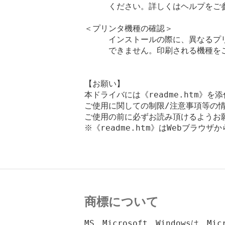
　　　ください。詳しくはヘルプをご参
＜プリンタ機種の確認＞

　　　インストールの際に、異なるプリ
　　　できません。印刷される機種をご
【お願い】

本ドライバには《readme.htm》を
ご使用に関しての制限/注意事項等の情
ご使用の前に必ずお読み頂けるようお願
※《readme.htm》はWebブラウザ
商標について
MS、Microsoft、Windowsは、Mic