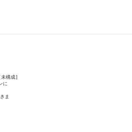
未構成]

に

きま
