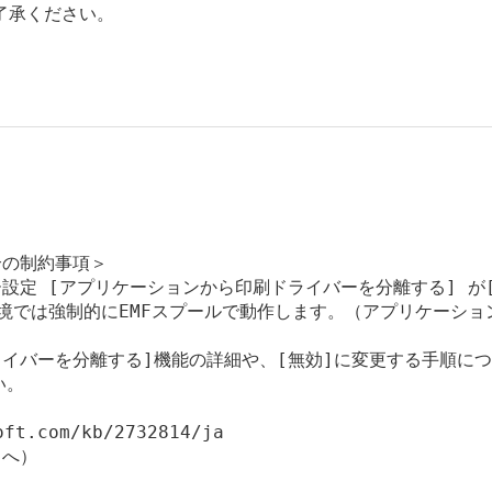
了承ください。
合の制約事項＞

シー設定 [アプリケーションから印刷ドライバーを分離する] が[
境では強制的にEMFスプールで動作します。（アプリケーション
イバーを分離する]機能の詳細や、[無効]に変更する手順につ
。

t.com/kb/2732814/ja

へ）
