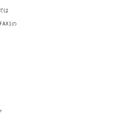
は

X]の


