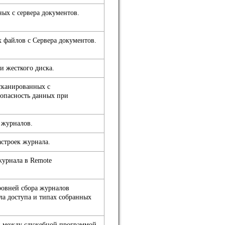
ых с cервера документов.
 файлов с Сервера документов.
 жесткого диска.
сканированных с
опасность данных при
 журналов.
строек журнала.
журнала в Remote
овней сбора журналов
ла доступа и типах собранных
и между служебной программой