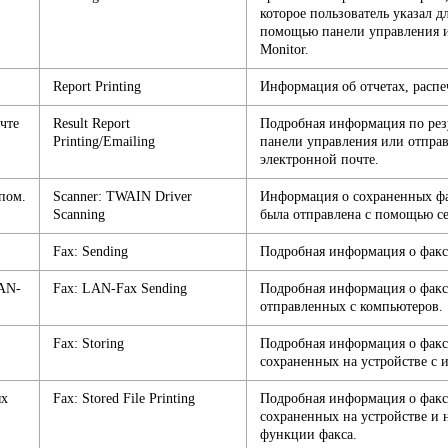
которое пользователь указал д
помощью панели управления 
Monitor.
Report Printing
Информация об отчетах, распе
чте
Result Report
Подробная информация по резу
Printing/Emailing
панели управления или отправ
электронной почте.
пом.
Scanner: TWAIN Driver
Информация о сохраненных фа
Scanning
была отправлена с помощью с
Fax: Sending
Подробная информация о факса
LAN-
Fax: LAN-Fax Sending
Подробная информация о фак
отправленных с компьютеров.
Fax: Storing
Подробная информация о фак
сохраненных на устройстве с 
ых
Fax: Stored File Printing
Подробная информация о фак
сохраненных на устройстве и
функции факса.