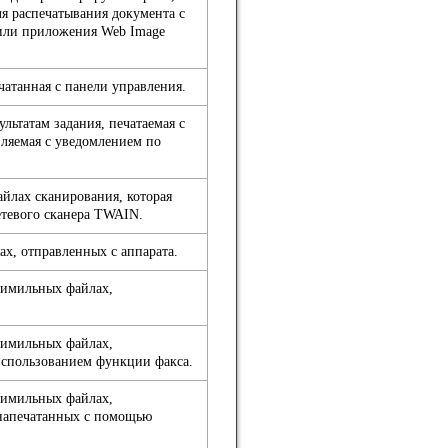
ля распечатывания документа с
или приложения Web Image
чатанная с панели управления.
льтатам задания, печатаемая с
ляемая с уведомлением по
йлах сканирования, которая
етевого сканера TWAIN.
х, отправленных с аппарата.
симильных файлах,
симильных файлах,
использованием функции факса.
симильных файлах,
 напечатанных с помощью