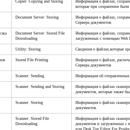
Copier: Copying and Storing
Информация о файлах, сохране
которые при сохранении были
Document Server: Storing
Информация о файлах, сохран
Сервера документов.
узка
Document Server: Stored File
Информация о файлах, сохран
Downloading
загруженных с помощью Web I
Utility: Storing
Сведения о файлах,которые хр
лов
Stored File Printing
Информация о файлах, распеч
Сервера документов.
Scanner: Sending
Информация об отправленных 
Scanner: Sending and Storing
Информация о файлах сканиро
документов, которые также бы
Scanner: Storing
Информация о файлах сканиро
документов.
Scanner: Stored File
Информация о файлах сканиро
Downloading
документов и загруженных с 
или Desk Top Editor For Produc