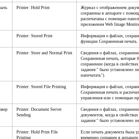
чать
Printer: Hold Print
Журнал с отображением докум
сохранены в аппарате с помощ
распечатаны с помощью панел
приложения Web Image Monito
Printer: Stored Print
Информация о файлах, сохран
функции Сохраненная печать.
Printer: Store and Normal Print
Сведения о файлах, сохранен
Сохраненная печать, которые 
сохранении (когда в свойства
задания:" было установлено з
напечатать").
Printer: Stored File Printing
Информация о файлах, сохра
Сохраненная печать и распеч
управления или с помощью пр
рвер
Printer: Document Server
Сведения о файлах, сохранен
Sending
документов, когда в свойствах
задания:" было установлено з
Printer: Hold Print File
Если печать документа была у
Printing
временно сохранен в аппарате,