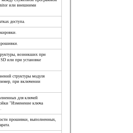
nitor или внешними
тках доступа.
окировки.
прошивки.
труктуры, возникших при
 SD или при установке
нений структуры модуля
ример, при включении
олненных для ключей
ойки "Изменение ключа
.
ности прошивки, выполненных,
арата.