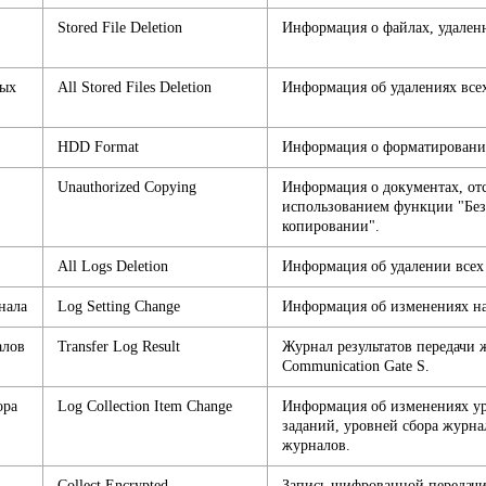
Stored File Deletion
Информация о файлах, удаленн
ных
All Stored Files Deletion
Информация об удалениях всех
HDD Format
Информация о форматировании
Unauthorized Copying
Информация о документах, от
использованием функции "Без
копировании".
All Logs Deletion
Информация об удалении всех
нала
Log Setting Change
Информация об изменениях на
алов
Transfer Log Result
Журнал результатов передачи 
Communication Gate S.
ора
Log Collection Item Change
Информация об изменениях ур
заданий, уровней сбора журна
журналов.
Collect Encrypted
Запись шифрованной передач