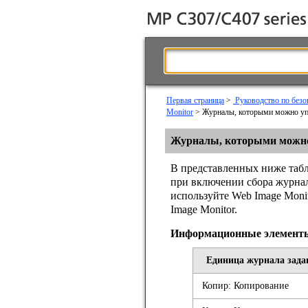
Первая страница
>
Руководство по безо
Monitor
> Журналы, которыми можно уп
Журналы, которыми можно
В представленных ниже табл
при включении сбора журнал
используйте Web Image Moni
Image Monitor.
Информационные элементы
Единица журнала зада
Копир: Копирование