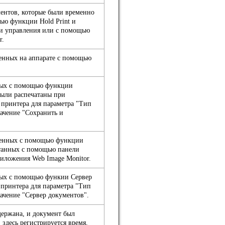
ентов, которые были временно
ью функции Hold Print и
и управления или с помощью
r.
енных на аппарате с помощью
ных с помощью функции
были распечатаны при
х принтера для параметра "Тип
начение "Сохранить и
ненных с помощью функции
атанных с помощью панели
иложения Web Image Monitor.
ных с помощью функии Сервер
 принтера для параметра "Тип
начение "Сервер документов".
держана, и документ был
 здесь регистрируется время,