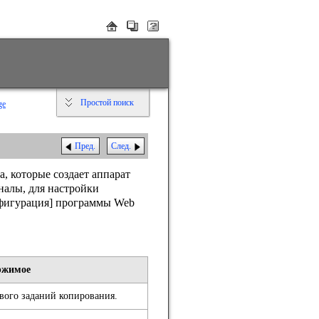
Простой поиск
ge
Пред.
След.
, которые создает аппарат
налы, для настройки
фигурация]
программы Web
ржимое
вого заданий копирования.