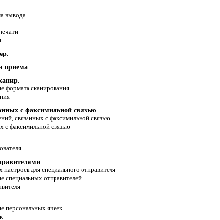
а вывода
печати
и
ер.
а приема
канир.
е формата сканирования
ания
занных с факсимильной связью
ений, связанных с факсимильной связью
ых с факсимильной связью
ователя
тправителями
 настроек для специального отправителя
е специальных отправителей
авителя
е персональных ячеек
к