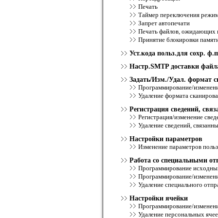
Печать
Таймер переключения режим
Запрет автопечати
Печать файлов, ожидающих 
Принятие блокировки памят
Уст.кода польз.для сохр. ф.п
Настр.SMTP доставки файл
Задать/Изм./Удал. формат с
Программирование/изменени
Удаление формата сканиров
Регистрация сведений, свя
Регистрация/изменение свед
Удаление сведений, связанн
Настройки параметров
Изменение параметров польз
Работа со специальными о
Программирование исходных
Программирование/изменени
Удаление специального отпр
Настройки ячейки
Программирование/изменени
Удаление персональных ячее