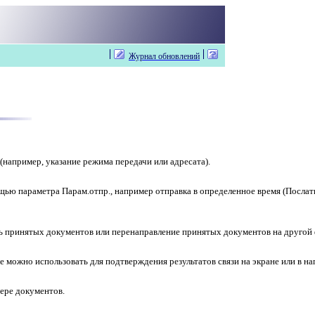
Журнал обновлений
например, указание режима передачи или адресата).
ю параметра Парам.отпр., например отправка в определенное время (Послать 
ть принятых документов или перенаправление принятых документов на другой
 можно использовать для подтверждения результатов связи на экране или в н
вере документов.