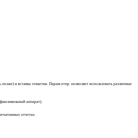
позже) и вставка этикетки. Парам.отпр. позволяет использовать различные
 факсимильный аппарат).
апечатанных отчетах.